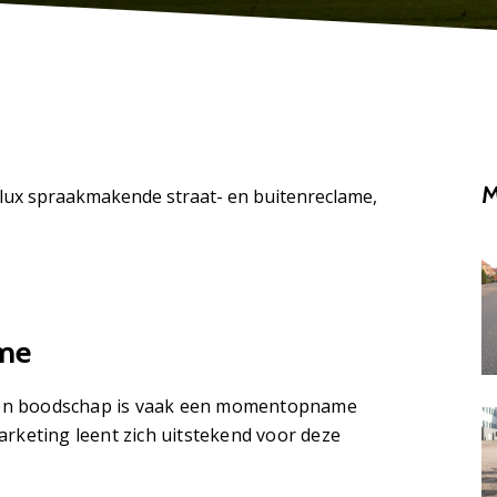
M
elux spraakmakende straat- en buitenreclame,
I
ame
t een boodschap is vaak een momentopname
0
rketing leent zich uitstekend voor deze