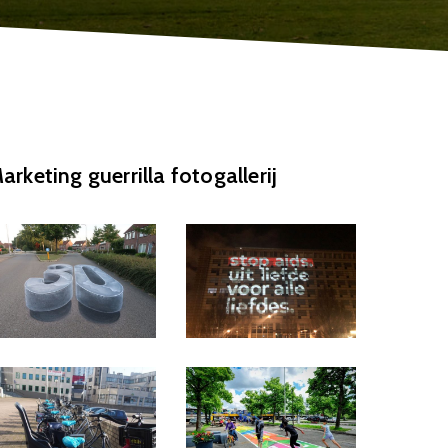
arketing guerrilla fotogallerij
MG_3392
image00011-
1
036
004-
5