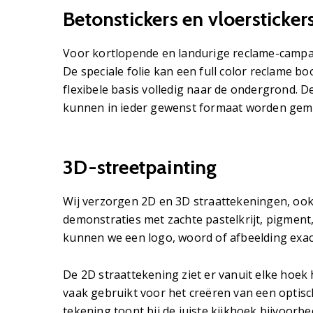
Betonstickers en vloersticker
Voor kortlopende en landurige reclame-campa
De speciale folie kan een full color reclame b
flexibele basis volledig naar de ondergrond. De 
kunnen in ieder gewenst formaat worden gem
3D-streetpainting
Wij verzorgen 2D en 3D straattekeningen, oo
demonstraties met zachte pastelkrijt, pigment
kunnen we een logo, woord of afbeelding exa
De 2D straattekening ziet er vanuit elke hoek 
vaak gebruikt voor het creëren van een optisch
tekening toont bij de juiste kijkhoek bijvoorb