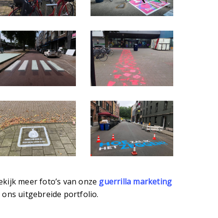
wevend-
0048
ebrapad
oto-
Foto-
7-
05-
0-
06-
019-
18-
2-
08-
9-
05-
ekijk meer foto’s van onze
guerrilla marketing
7
50
n ons uitgebreide portfolio.