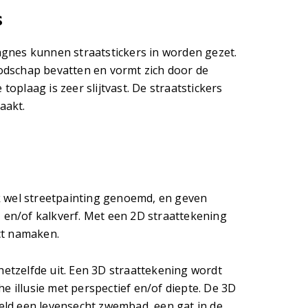
s
gnes kunnen straatstickers in worden gezet.
oodschap bevatten en vormt zich door de
toplaag is zeer slijtvast. De straatstickers
aakt.
k wel streetpainting genoemd, en geven
, en/of kalkverf. Met een 2D straattekening
ct namaken.
hetzelfde uit. Een 3D straattekening wordt
e illusie met perspectief en/of diepte. De 3D
eeld een levensecht zwembad, een gat in de