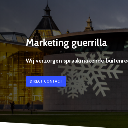
Skip
to
main
content
Marketing guerrilla
Wij verzorgen spraakmakende buitenre
DIRECT CONTACT