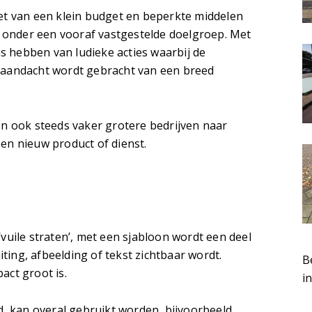
et van een klein budget en beperkte middelen
en onder een vooraf vastgestelde doelgroep. Met
z
 hebben van ludieke acties waarbij de
z
 aandacht wordt gebracht van een breed
en ook steeds vaker grotere bedrijven naar
en nieuw product of dienst.
F
0
1
2
1
vuile straten’, met een sjabloon wordt een deel
0
ing, afbeelding of tekst zichtbaar wordt.
B
3
act groot is.
i
d, kan overal gebruikt worden, bijvoorbeeld